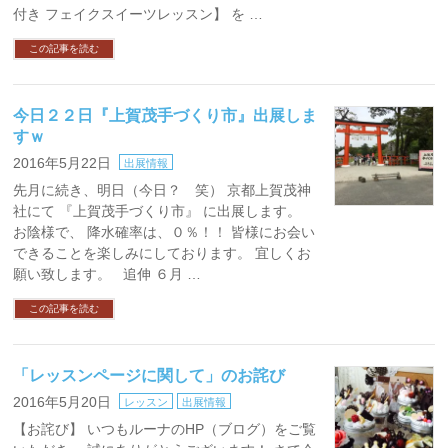
付き フェイクスイーツレッスン】 を …
この記事を読む
今日２２日『上賀茂手づくり市』出展しま
すｗ
2016年5月22日
出展情報
先月に続き、明日（今日？ 笑） 京都上賀茂神
社にて 『上賀茂手づくり市』 に出展します。
お陰様で、 降水確率は、０％！！ 皆様にお会い
できることを楽しみにしております。 宜しくお
願い致します。 追伸 ６月 …
この記事を読む
「レッスンページに関して」のお詫び
2016年5月20日
レッスン
出展情報
【お詫び】 いつもルーナのHP（ブログ）をご覧