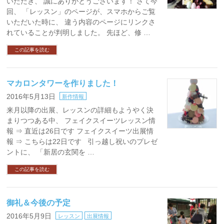
いただき、 誠にありがとうございます！ さて今
回、 「レッスン」のページが、スマホからご覧
いただいた時に、 違う内容のページにリンクさ
れていることが判明しました。 先ほど、修 …
この記事を読む
マカロンタワーを作りました！
2016年5月13日
新作情報
来月以降の出展、レッスンの詳細もようやく決
まりつつある中、 フェイクスイーツレッスン情
報 ⇒ 直近は26日です フェイクスイーツ出展情
報 ⇒ こちらは22日です 引っ越し祝いのプレゼ
ントに、 「新居の玄関を …
この記事を読む
御礼＆今後の予定
2016年5月9日
レッスン
出展情報