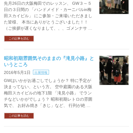
先月26日の大阪梅田でのレッスン、 GW３～５
日の３日間の 「ハンドメイド・カーニバルin梅
田スカイビル」 にご参加・ご来場いただきまし
た皆様、 本当にありがとうございました！！
（ご挨拶が遅くなりまして、、、ゴメンナサ …
この記事を読む
昭和初期雰囲気そのままの『滝見小路』と
いうところ
2016年5月1日
出展情報
GWはいかがお過ごしでしょうか？ 特に予定が
決まってない、という方。 空中庭園のある大阪
梅田スカイビルの地下1階 「滝見小路」 でラン
チなどいかがでしょう？ 昭和初期レトロの雰囲
気で、 お好み焼き「きじ」など、 行列が絶 …
この記事を読む