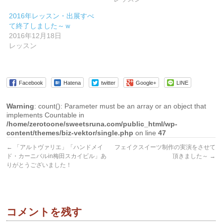
ウ
い
ウ
で
(新
で
開
し
開
2016年レッスン・出展すべ
き
い
き
ま
ウ
ま
て終了しました～ｗ
す)
ィ
す)
2016年12月18日
ン
ド
レッスン
ウ
で
開
き
ま
す)
Facebook
Hatena
twitter
Google+
LINE
Warning
: count(): Parameter must be an array or an object that
implements Countable in
/home/zerotoone/sweetsruna.com/public_html/wp-
content/themes/biz-vektor/single.php
on line
47
←
「アルトヴァリエ」「ハンドメイ
フェイクスイーツ制作の実演をさせて
ド・カーニバルin梅田スカイビル」あ
頂きました～
→
りがとうございました！
コメントを残す