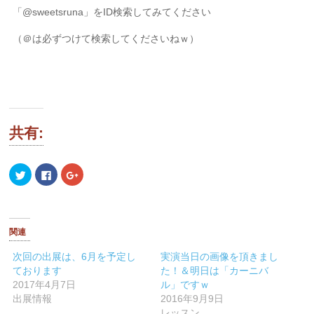
「@sweetsruna」
をID検索してみてください
（＠は必ずつけて検索してくださいねｗ）
共有:
ク
Facebook
ク
リ
で
リ
ッ
共
ッ
ク
有
ク
し
す
し
て
る
て
Twitter
に
Google+
で
は
で
関連
共
ク
共
有
リ
有
(新
ッ
(新
次回の出展は、6月を予定し
実演当日の画像を頂きまし
し
ク
し
ております
た！＆明日は「カーニバ
い
し
い
ウ
て
ウ
2017年4月7日
ル」ですｗ
ィ
く
ィ
ン
だ
ン
出展情報
2016年9月9日
ド
さ
ド
レッスン