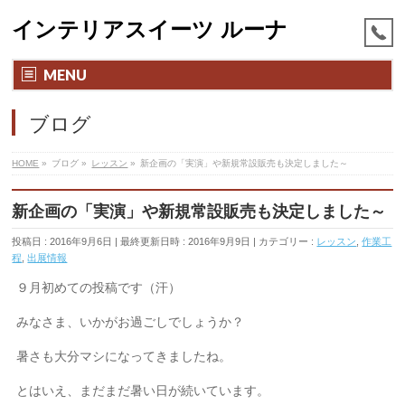
インテリアスイーツ ルーナ
MENU
ブログ
HOME
»
ブログ
»
レッスン
»
新企画の「実演」や新規常設販売も決定しました～
新企画の「実演」や新規常設販売も決定しました～
投稿日 : 2016年9月6日
最終更新日時 : 2016年9月9日
カテゴリー :
レッスン
,
作業工
程
,
出展情報
９月初めての投稿です（汗）
みなさま、いかがお過ごしでしょうか？
暑さも大分マシになってきましたね。
とはいえ、まだまだ暑い日が続いています。