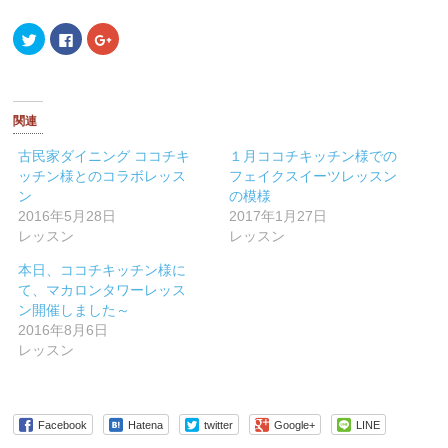
ク
Facebook
ク
リ
で
リ
ッ
共
ッ
ク
有
ク
し
す
し
て
る
て
Twitter
に
Google+
で
は
で
関連
共
ク
共
有
リ
有
(新
ッ
(新
古民家ダイニング ココチキ
１月ココチキッチン様での
し
ク
し
ッチン様とのコラボレッス
フェイクスイーツレッスン
い
し
い
ウ
て
ウ
ン
の模様
ィ
く
ィ
ン
だ
ン
2016年5月28日
2017年1月27日
ド
さ
ド
レッスン
レッスン
ウ
い
ウ
で
(新
で
開
し
開
本日、ココチキッチン様に
き
い
き
ま
ウ
ま
て、マカロンタワーレッス
す)
ィ
す)
ン開催しました～
ン
ド
2016年8月6日
ウ
で
レッスン
開
き
ま
す)
Facebook
Hatena
twitter
Google+
LINE